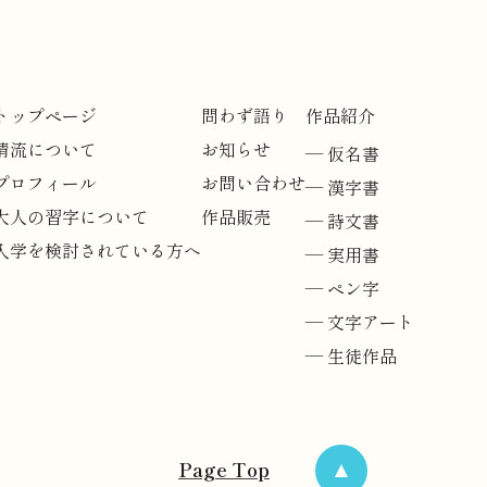
トップページ
問わず語り
作品紹介
清流について
お知らせ
仮名書
プロフィール
お問い合わせ
漢字書
大人の習字について
作品販売
詩文書
入学を検討されている方へ
実用書
ペン字
文字アート
生徒作品
Page Top