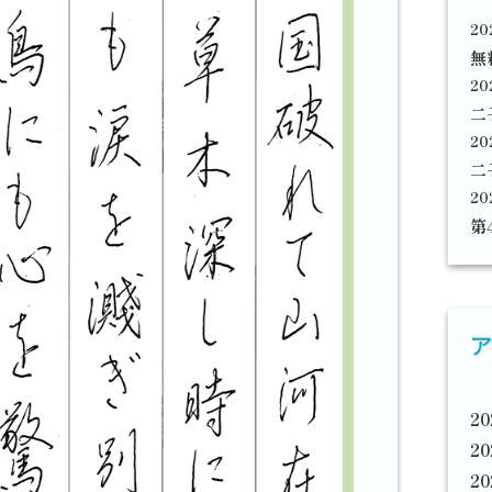
20
無
20
二
20
二
20
第
ア
2
2
2